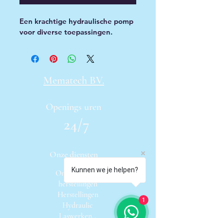
Een krachtige hydraulische pomp 
voor diverse toepassingen.
Mematech BV.
Openings uren
24/7
Onze diensten
Kunnen we je helpen?
Onderhoud en
herstellingen
Herstellingen
1
Hydraulic
Laswerken,,