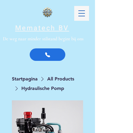
Mematech BV
De weg naar minder stilstand begint bij ons
Startpagina
All Products
Hydraulische Pomp